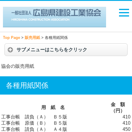
Top Page
>
販売用紙
>
各種用紙関係
サブメニューはこちらをクリック
協会の販売用紙
各種用紙関係
金 額
用 紙 名
（円）
工事台帳 請負（Ａ） Ｂ５版
410
工事台帳 原価（Ｂ） Ｂ５版
410
工事台帳 請負（Ａ） Ａ４版
450