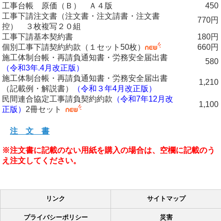
工事台帳 原価（Ｂ） Ａ４版
450
工事下請注文書（注文書・注文請書・注文書
770円
控） ３枚複写２０組
工事下請基本契約書
180円
個別工事下請契約約款（１セット50枚）
660円
施工体制台帳・再請負通知書・労務安全届出書
580
（令和3年.4月改正版）
施工体制台帳・再請負通知書・労務安全届出書
1,210
（記載例・解説書）
（令和３年4月改正版）
民間連合協定工事請負契約約款
（令和7年12月改
1,100
正版）
2冊セット
注 文 書
※注文書に記載のない用紙を購入の場合は、空欄に記載のう
え注文してください。
リンク
サイトマップ
プライバシーポリシー
災害